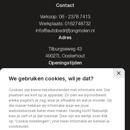
Contact
Verkoop:
06 - 2378 7413
Werkplaats:
0162748732
info@autobedrijfjongmolen.nl
Adres
Tilburgseweg 43
4902TL Oosterhout
Openingstijden
Ma: Gesloten
We gebruiken cookies, wil je dat?
Di / Vr: 08.00-17.30
Za: 09.00-16.00
Cookies zijn kleine tekstbestanden met informatie erin. Die
plaatsen we kort op je apparaat. Zo zien we bijvoorbeeld
Zo: Gesloten
welke pagina’s je zag, waar je afhaakte en wat je invulde. Op
die manier hebben wij informatie waar we jouw
websitebezoek beter mee maken. Handig toch? Natuurlijk
kies je zelf of je dat toestaat. Daar zijn we eerlijk over. Klik
op “Cookie instellingen”, vind meer informatie en beheer je
Privacy policy
voorkeuren.