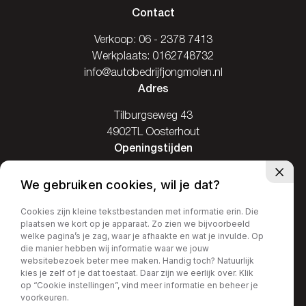
Contact
Verkoop:
06 - 2378 7413
Werkplaats:
0162748732
info@autobedrijfjongmolen.nl
Adres
Tilburgseweg 43
4902TL Oosterhout
Openingstijden
Ma: Gesloten
We gebruiken cookies, wil je dat?
Di / Vr: 08.00-17.30
Za: 09.00-16.00
Cookies zijn kleine tekstbestanden met informatie erin. Die
plaatsen we kort op je apparaat. Zo zien we bijvoorbeeld
Zo: Gesloten
welke pagina’s je zag, waar je afhaakte en wat je invulde. Op
die manier hebben wij informatie waar we jouw
websitebezoek beter mee maken. Handig toch? Natuurlijk
kies je zelf of je dat toestaat. Daar zijn we eerlijk over. Klik
op “Cookie instellingen”, vind meer informatie en beheer je
Privacy policy
voorkeuren.