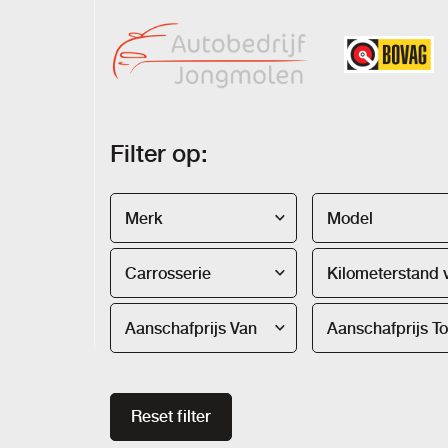
Filter op:
Merk
Model
Carrosserie
Aanschafprijs Van
Aanschafprijs To
Reset filter