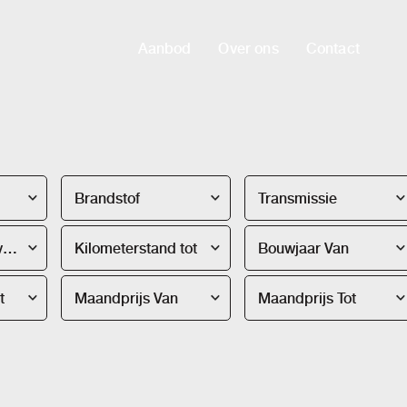
Aanbod
Over ons
Contact
Brandstof
Transmissie
Kilometerstand van
Kilometerstand tot
Bouwjaar Van
t
Maandprijs Van
Maandprijs Tot