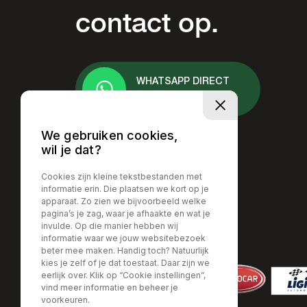
contact op.
WHATSAPP DIRECT
+31 6 - 2378 7413
We gebruiken cookies,
wil je dat?
Cookies zijn kleine tekstbestanden met
informatie erin. Die plaatsen we kort op je
apparaat. Zo zien we bijvoorbeeld welke
pagina’s je zag, waar je afhaakte en wat je
invulde. Op die manier hebben wij
informatie waar we jouw websitebezoek
beter mee maken. Handig toch? Natuurlijk
kies je zelf of je dat toestaat. Daar zijn we
eerlijk over. Klik op “Cookie instellingen”,
vind meer informatie en beheer je
voorkeuren.