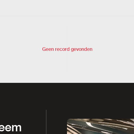
Geen record gevonden
Neem