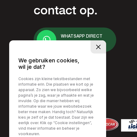
contact op.
WHATSAPP DIRECT
+31 6 - 2378 7413
We gebruiken cookies,
wil je dat?
Cookies zijn kleine tekstbestanden met
informatie erin. Die plaatsen we kort op je
apparaat. Zo zien we bijvoorbeeld welke
pagina’s je zag, waar je afhaakte en wat je
invulde. Op die manier hebben wij
informatie waar we jouw websitebezoek
beter mee maken. Handig toch? Natuurlijk
kies je zelf of je dat toestaat. Daar zijn we
eerlijk over. Klik op “Cookie instellingen”,
vind meer informatie en beheer je
voorkeuren.