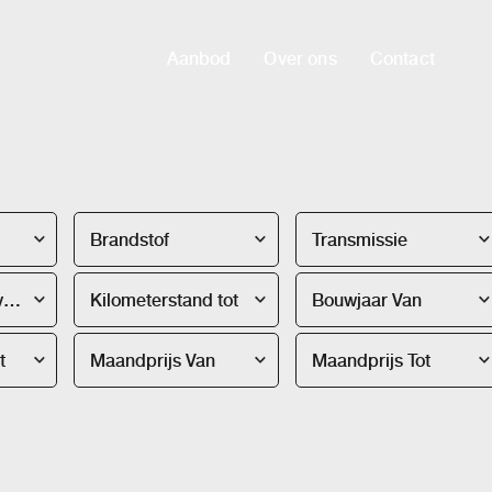
Aanbod
Over ons
Contact
Brandstof
Transmissie
Kilometerstand van
Kilometerstand tot
Bouwjaar Van
t
Maandprijs Van
Maandprijs Tot