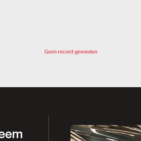
Geen record gevonden
Neem