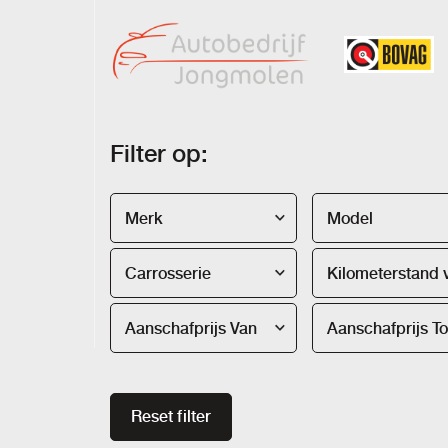
Filter op:
Merk
Model
Carrosserie
Aanschafprijs Van
Aanschafprijs To
Reset filter