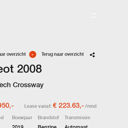
aar overzicht
Terug naar overzicht
eot 2008
Tech Crossway
950,-
€ 223.63,-
Lease vanaf:
/mnd
nd
Bouwjaar
Brandstof
Transmissie
2019
Benzine
Automaat