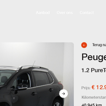
Aanbod
Over ons
Contact
Terug n
Peug
1.2 Pure
€ 12.
Prijs:
Kilometersta
40.945 km