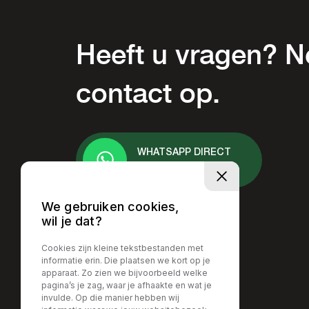
Heeft u vragen? 
contact op.
WHATSAPP DIRECT
+31 6 - 2378 7413
We gebruiken cookies,
wil je dat?
Cookies zijn kleine tekstbestanden met
informatie erin. Die plaatsen we kort op je
apparaat. Zo zien we bijvoorbeeld welke
pagina’s je zag, waar je afhaakte en wat je
invulde. Op die manier hebben wij