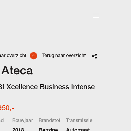
aar overzicht
Terug naar overzicht
 Ateca
I Xcellence Business Intense
950,-
nd
Bouwjaar
Brandstof
Transmissie
2018
Benzine
Automaat