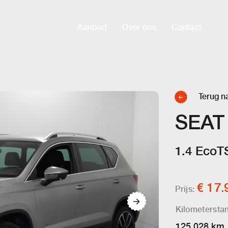
Aanbod
Over ons
Contact
Terug n
SEAT
1.4 EcoTS
€ 17.
Prijs:
Kilometersta
125.028 km