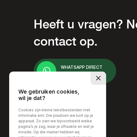
Heeft u vragen? 
contact op.
WHATSAPP DIRECT
+31 6 - 2378 7413
We gebruiken cookies,
wil je dat?
Cookies zijn kleine tekstbestanden met
informatie erin. Die plaatsen we kort op je
apparaat. Zo zien we bijvoorbeeld welke
pagina’s je zag, waar je afhaakte en wat je
invulde. Op die manier hebben wij