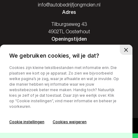
info@autobedrijfjongmolen.nl
Adres
Tilburgseweg 43
4902TL Oosterhout
Openingstijden
Ma: Gesloten
We gebruiken cookies, wil je dat?
Di / Vr: 08.00-17.30
Za: 09.00-16.00
Cookies zijn kleine tekstbestanden met informatie erin. Die
plaatsen we kort op je apparaat. Zo zien we bijvoorbeeld
Zo: Gesloten
welke pagina’s je zag, waar je afhaakte en wat je invulde. Op
die manier hebben wij informatie waar we jouw
websitebezoek beter mee maken. Handig toch? Natuurlijk
kies je zelf of je dat toestaat. Daar zijn we eerlijk over. Klik
op “Cookie instellingen”, vind meer informatie en beheer je
Privacy policy
voorkeuren.
Cookie instellingen
Cookies weigeren