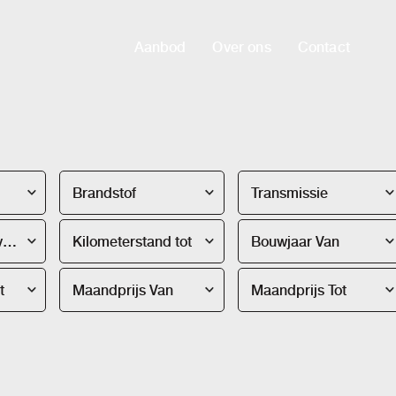
Aanbod
Over ons
Contact
Brandstof
Transmissie
Kilometerstand van
Kilometerstand tot
Bouwjaar Van
t
Maandprijs Van
Maandprijs Tot