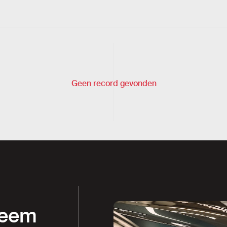
Geen record gevonden
Neem