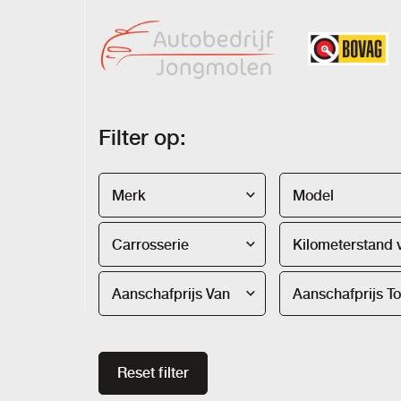
Filter op:
Merk
Model
Carrosserie
Aanschafprijs Van
Aanschafprijs To
Reset filter