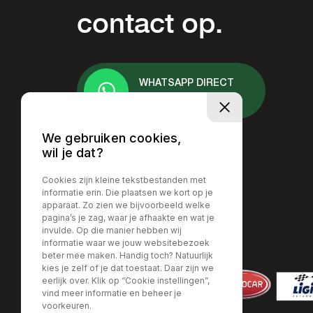
contact op.
WHATSAPP DIRECT
+31 6 - 2378 7413
We gebruiken cookies,
wil je dat?
Cookies zijn kleine tekstbestanden met
informatie erin. Die plaatsen we kort op je
apparaat. Zo zien we bijvoorbeeld welke
pagina’s je zag, waar je afhaakte en wat je
invulde. Op die manier hebben wij
informatie waar we jouw websitebezoek
beter mee maken. Handig toch? Natuurlijk
kies je zelf of je dat toestaat. Daar zijn we
eerlijk over. Klik op “Cookie instellingen”,
vind meer informatie en beheer je
voorkeuren.