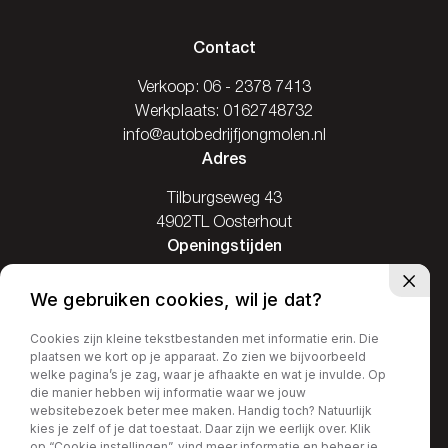
Contact
Verkoop:
06 - 2378 7413
Werkplaats:
0162748732
info@autobedrijfjongmolen.nl
Adres
Tilburgseweg 43
4902TL Oosterhout
Openingstijden
Ma: Gesloten
We gebruiken cookies, wil je dat?
Di / Vr: 08.00-17.30
Za: 09.00-16.00
Cookies zijn kleine tekstbestanden met informatie erin. Die
plaatsen we kort op je apparaat. Zo zien we bijvoorbeeld
Zo: Gesloten
welke pagina’s je zag, waar je afhaakte en wat je invulde. Op
die manier hebben wij informatie waar we jouw
websitebezoek beter mee maken. Handig toch? Natuurlijk
kies je zelf of je dat toestaat. Daar zijn we eerlijk over. Klik
op “Cookie instellingen”, vind meer informatie en beheer je