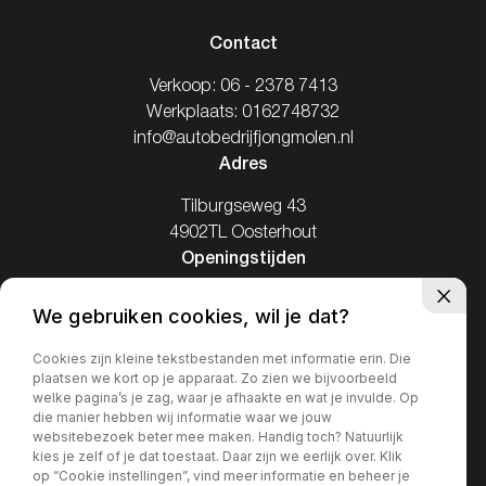
Contact
Verkoop:
06 - 2378 7413
Werkplaats:
0162748732
info@autobedrijfjongmolen.nl
Adres
Tilburgseweg 43
4902TL Oosterhout
Openingstijden
Ma: Gesloten
We gebruiken cookies, wil je dat?
Di / Vr: 08.00-17.30
Za: 09.00-16.00
Cookies zijn kleine tekstbestanden met informatie erin. Die
plaatsen we kort op je apparaat. Zo zien we bijvoorbeeld
Zo: Gesloten
welke pagina’s je zag, waar je afhaakte en wat je invulde. Op
die manier hebben wij informatie waar we jouw
websitebezoek beter mee maken. Handig toch? Natuurlijk
kies je zelf of je dat toestaat. Daar zijn we eerlijk over. Klik
op “Cookie instellingen”, vind meer informatie en beheer je