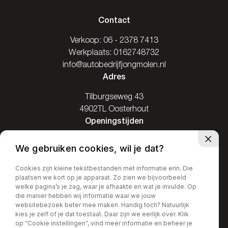
Contact
Verkoop:
06 - 2378 7413
Werkplaats:
0162748732
info@autobedrijfjongmolen.nl
Adres
Tilburgseweg 43
4902TL Oosterhout
Openingstijden
Ma: Gesloten
We gebruiken cookies, wil je dat?
Di / Vr: 08.00-17.30
Za: 09.00-16.00
Cookies zijn kleine tekstbestanden met informatie erin. Die
plaatsen we kort op je apparaat. Zo zien we bijvoorbeeld
Zo: Gesloten
welke pagina’s je zag, waar je afhaakte en wat je invulde. Op
die manier hebben wij informatie waar we jouw
websitebezoek beter mee maken. Handig toch? Natuurlijk
kies je zelf of je dat toestaat. Daar zijn we eerlijk over. Klik
op “Cookie instellingen”, vind meer informatie en beheer je