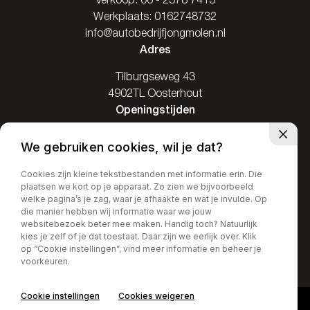
Verkoop:
06 - 2378 7413
Werkplaats:
0162748732
info@autobedrijfjongmolen.nl
Adres
Tilburgseweg 43
4902TL Oosterhout
Openingstijden
Ma: Gesloten
We gebruiken cookies, wil je dat?
Di / Vr: 08.00-17.30
Za: 09.00-16.00
Cookies zijn kleine tekstbestanden met informatie erin. Die
plaatsen we kort op je apparaat. Zo zien we bijvoorbeeld
Zo: Gesloten
welke pagina’s je zag, waar je afhaakte en wat je invulde. Op
die manier hebben wij informatie waar we jouw
websitebezoek beter mee maken. Handig toch? Natuurlijk
kies je zelf of je dat toestaat. Daar zijn we eerlijk over. Klik
op “Cookie instellingen”, vind meer informatie en beheer je
Privacy policy
voorkeuren.
Cookie instellingen
Cookies weigeren