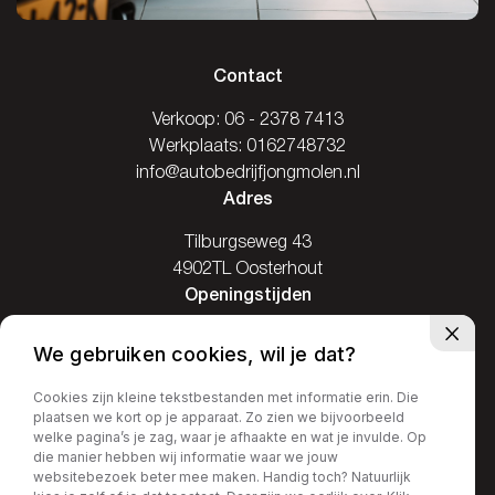
Contact
Verkoop:
06 - 2378 7413
Werkplaats:
0162748732
info@autobedrijfjongmolen.nl
Adres
Tilburgseweg 43
4902TL Oosterhout
Openingstijden
Ma: Gesloten
We gebruiken cookies, wil je dat?
Di / Vr: 08.00-17.30
Za: 09.00-16.00
Cookies zijn kleine tekstbestanden met informatie erin. Die
plaatsen we kort op je apparaat. Zo zien we bijvoorbeeld
Zo: Gesloten
welke pagina’s je zag, waar je afhaakte en wat je invulde. Op
die manier hebben wij informatie waar we jouw
websitebezoek beter mee maken. Handig toch? Natuurlijk