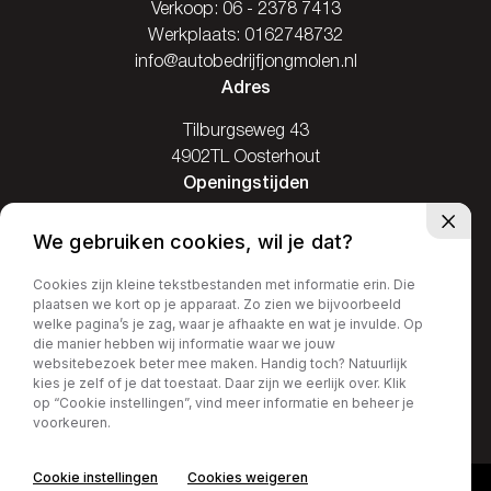
Verkoop:
06 - 2378 7413
Werkplaats:
0162748732
info@autobedrijfjongmolen.nl
Adres
Tilburgseweg 43
4902TL Oosterhout
Openingstijden
Ma: Gesloten
We gebruiken cookies, wil je dat?
Di / Vr: 08.00-17.30
Za: 09.00-16.00
Cookies zijn kleine tekstbestanden met informatie erin. Die
plaatsen we kort op je apparaat. Zo zien we bijvoorbeeld
Zo: Gesloten
welke pagina’s je zag, waar je afhaakte en wat je invulde. Op
die manier hebben wij informatie waar we jouw
websitebezoek beter mee maken. Handig toch? Natuurlijk
kies je zelf of je dat toestaat. Daar zijn we eerlijk over. Klik
op “Cookie instellingen”, vind meer informatie en beheer je
Privacy policy
voorkeuren.
Cookie instellingen
Cookies weigeren