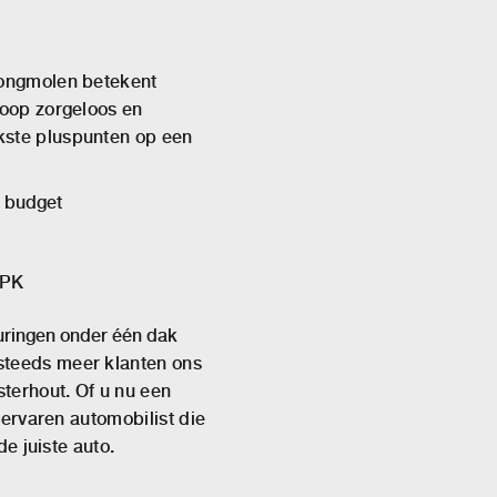
Jongmolen betekent
koop zorgeloos en
kste pluspunten op een
r budget
APK
uringen onder één dak
steeds meer klanten ons
sterhout. Of u nu een
n ervaren automobilist die
de juiste auto.