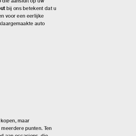
o die aansluit op uw
ut
bij ons betekent dat u
en voor een eerlijke
 klaargemaakte auto
t kopen, maar
p meerdere punten. Ten
od aan occasions, die