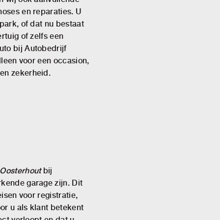
noses en reparaties. U
park, of dat nu bestaat
rtuig of zelfs een
to bij Autobedrijf
alleen voor een occasion,
en zekerheid.
 Oosterhout
bij
kende garage zijn. Dit
isen voor registratie,
or u als klant betekent
ect verloopt en dat u