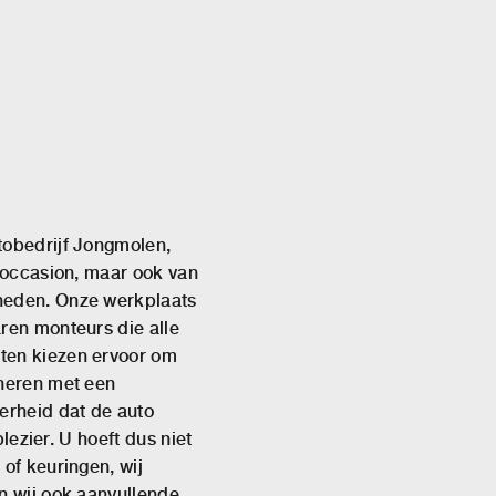
tobedrijf Jongmolen,
e occasion, maar ook van
heden. Onze werkplaats
ren monteurs die alle
ten kiezen ervoor om
ineren met een
erheid dat de auto
plezier. U hoeft dus niet
of keuringen, wij
n wij ook aanvullende