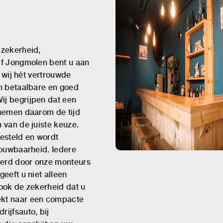
 zekerheid,
jf Jongmolen bent u aan
n wij hét vertrouwde
en betaalbare en goed
ij begrijpen dat een
 nemen daarom de tijd
 van de juiste keuze.
esteld en wordt
rouwbaarheid. Iedere
leerd door onze monteurs
eeft u niet alleen
 ook de zekerheid dat u
ekt naar een compacte
ijfsauto, bij